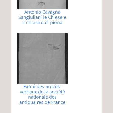
Antonio Cavagna
Sangiuliani le Chiese e
il chiostro di piona
Extrai des procès-
verbaux de la société
nationale des
antiquaires de France