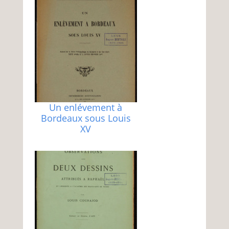
Un enlévement à
Bordeaux sous Louis
XV