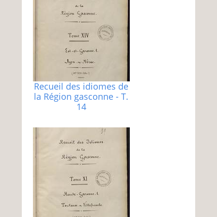
Recueil des idiomes de
la Région gasconne - T.
14