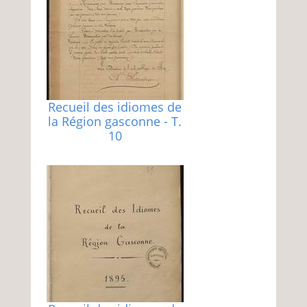
Recueil des idiomes de
la Région gasconne - T.
10