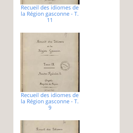
Recueil des idiomes de
la Région gasconne - T.
11
Recueil des idiomes de
la Région gasconne - T.
9