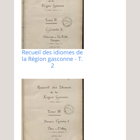
Recueil des idiomes de
la Région gasconne - T.
2