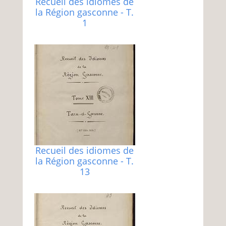
Recueil des idiomes de
la Région gasconne - T.
1
Recueil des idiomes de
la Région gasconne - T.
13