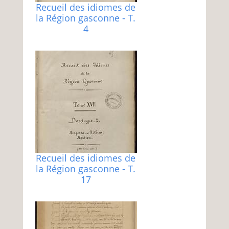
Recueil des idiomes de
la Région gasconne - T.
4
Recueil des idiomes de
la Région gasconne - T.
17