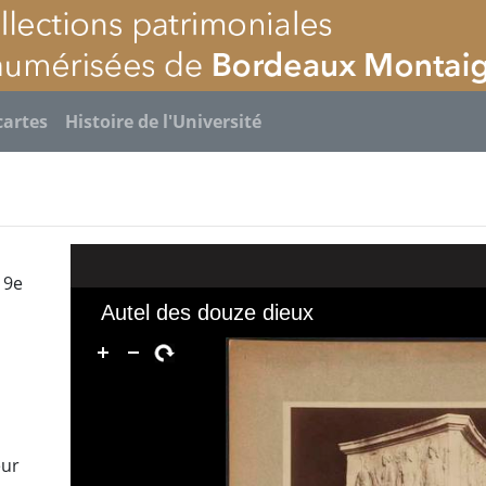
cartes
Histoire de l'Université
19e
e
eur