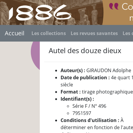
Accueil
Les collections
Les revues savantes
Les 
Autel des douze dieux
Auteur(s) :
GIRAUDON Adolphe
Date de publication :
4e quart 
siècle
Format :
tirage photographiqu
Identifiant(s) :
Série F / N° 496
7951597
Conditions d'utilisation :
À
déterminer en fonction de l'aut