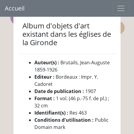
Accueil
Album d'objets d'art
existant dans les églises de
la Gironde
Auteur(s) :
Brutails, Jean-Auguste
1859-1926
Editeur :
Bordeaux : Impr. Y.
Cadoret
Date de publication :
1907
Format :
1 vol. (46 p.-75 f. de pl.) ;
32 cm
Identifiant(s) :
Res 463
Conditions d'utilisation :
Public
Domain mark