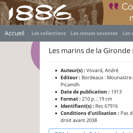
Accueil
Les collections
Les revues savantes
Les 
Les marins de la Gironde 
Auteur(s) :
Vovard, André
Editeur :
Bordeaux : Mounastre
Picamilh
Date de publication :
1913
Format :
210 p. ; 19 cm
Identifiant(s) :
Res 67916
Conditions d'utilisation :
Pas 
droit avant 2038