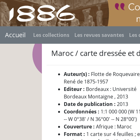
Accueil
Les collections
Les revues savantes
Les 
Maroc / carte dressée et 
Auteur(s) :
Flotte de Roquevaire
René de 1875-1957
Editeur :
Bordeaux : Université
Bordeaux Montaigne , 2013
Date de publication :
2013
Coordonnées :
1:1 000 000 (W 1
-- W 0°38' / N 36°00' -- N 28°00')
Couverture :
Afrique : Maroc
Format :
1 carte sur 4 feuilles ; 