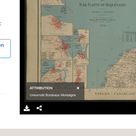
c
on
e