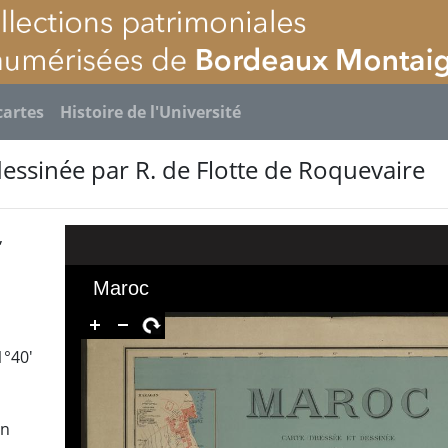
cartes
Histoire de l'Université
dessinée par R. de Flotte de Roquevaire
,
1°40'
en