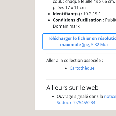
coul. ; chaque feuille 49 x 66 cm,
pliées 17 x 11 cm
Identifiant(s) :
10-2-19-1
Conditions d'utilisation :
Publi
Domain mark
Télécharger le fichier en résoluti
maximale
(jpg, 5.82 Mo)
Aller à la collection associée :
Cartothèque
Ailleurs sur le web
Ouvrage signalé dans la
notic
Sudoc n°075455234