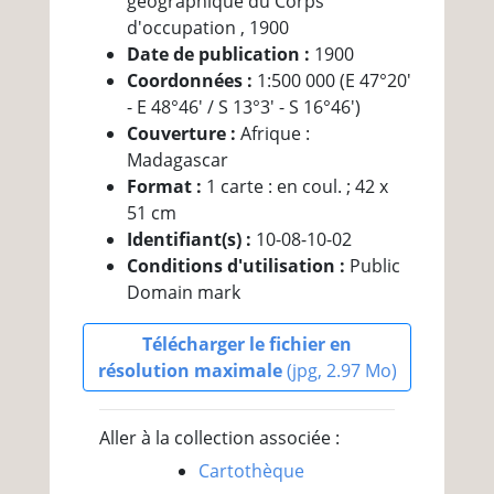
géographique du Corps
d'occupation , 1900
Date de publication :
1900
Coordonnées :
1:500 000 (E 47°20'
- E 48°46' / S 13°3' - S 16°46')
Couverture :
Afrique :
Madagascar
Format :
1 carte : en coul. ; 42 x
51 cm
Identifiant(s) :
10-08-10-02
Conditions d'utilisation :
Public
Domain mark
Télécharger le fichier en
résolution maximale
(jpg, 2.97 Mo)
Aller à la collection associée :
Cartothèque