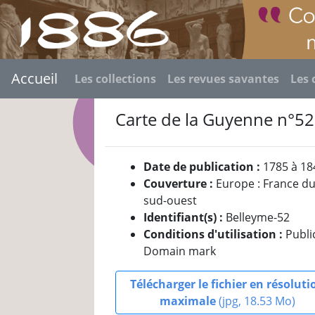
Accueil
Les collections
Les revues savantes
Les 
Carte de la Guyenne n°52
Date de publication :
1785 à 18
Couverture :
Europe : France d
sud-ouest
Identifiant(s) :
Belleyme-52
Conditions d'utilisation :
Publi
Domain mark
Télécharger le fichier en résoluti
maximale
(jpg, 18.53 Mo)