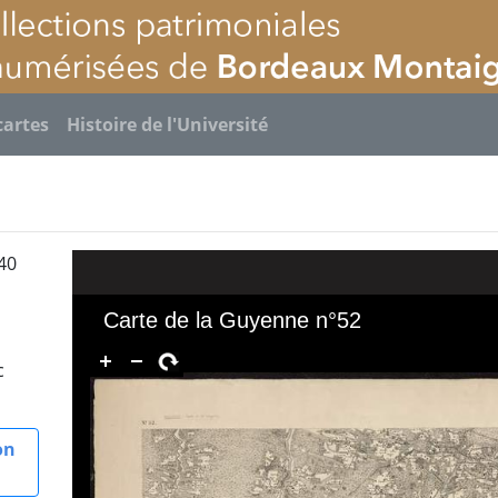
cartes
Histoire de l'Université
40
u
c
on