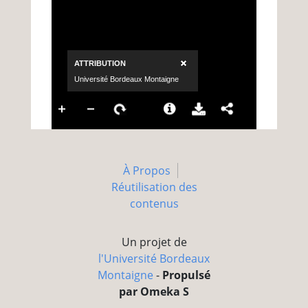
À Propos
Réutilisation des
contenus
Un projet de
l'Université Bordeaux
Montaigne
-
Propulsé
par Omeka S