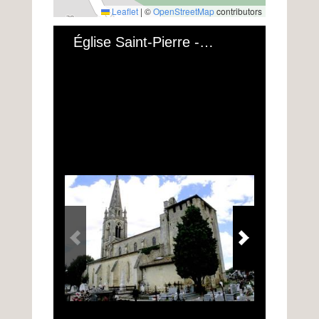
Leaflet
|
©
OpenStreetMap
contributors