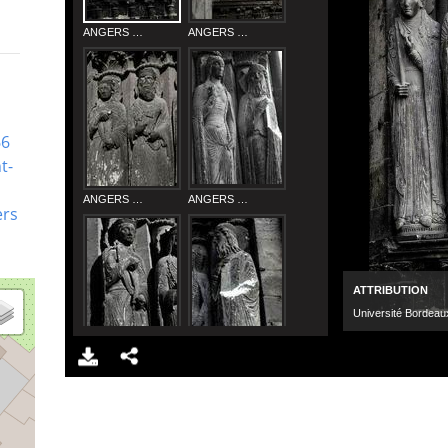
66
t-
ers