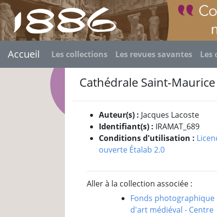
Accueil
Les collections
Les revues savantes
Les 
Cathédrale Saint-Maurice
Auteur(s) :
Jacques Lacoste
Identifiant(s) :
IRAMAT_689
Conditions d'utilisation :
Licen
ouverte Étalab 2.0
Aller à la collection associée :
Fonds photographique
d'art médiéval - Centre