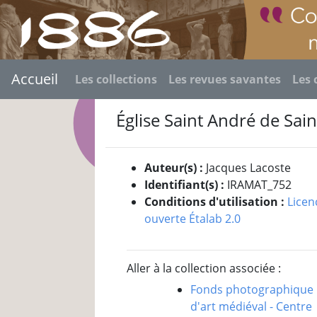
Accueil
Les collections
Les revues savantes
Les 
Église Saint André de Sai
Auteur(s) :
Jacques Lacoste
Identifiant(s) :
IRAMAT_752
Conditions d'utilisation :
Licen
ouverte Étalab 2.0
Aller à la collection associée :
Fonds photographique
d'art médiéval - Centre