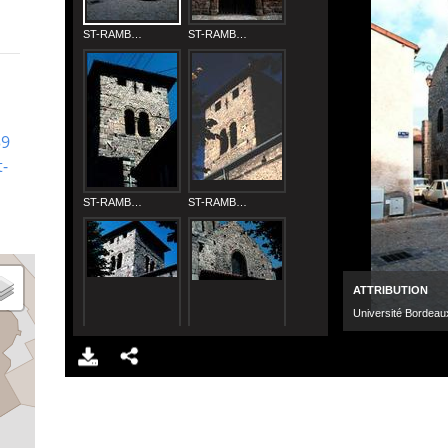
39
t-