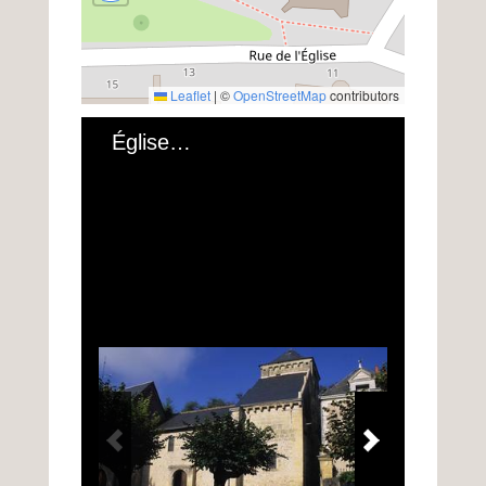
Leaflet
|
©
OpenStreetMap
contributors