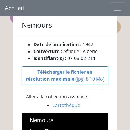
Accueil
Nemours
Date de publication :
1942
Couverture :
Afrique : Algérie
Identifiant(s) :
07-06-02-214
Télécharger le fichier en
résolution maximale
(jpg, 8.10 Mo)
Aller à la collection associée :
Cartothèque