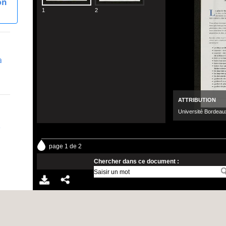
on
à
e