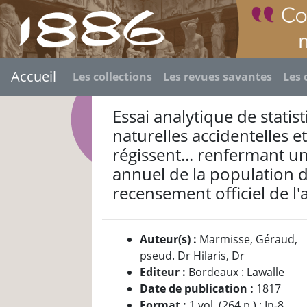
Accueil
Les collections
Les revues savantes
Les 
Essai analytique de statis
naturelles accidentelles e
régissent... renfermant 
annuel de la population d
recensement officiel de l
Auteur(s) :
Marmisse, Géraud,
pseud. Dr Hilaris, Dr
Editeur :
Bordeaux : Lawalle
Date de publication :
1817
Format :
1 vol. (264 p.) ; In-8