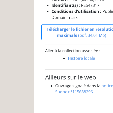
Identifiant(s) :
RES47317
Conditions d'utilisation :
Publi
Domain mark
Télécharger le fichier en résoluti
maximale
(pdf, 34.01 Mo)
Aller à la collection associée :
Histoire locale
Ailleurs sur le web
Ouvrage signalé dans la
notic
Sudoc n°115638296