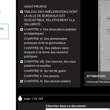
c
on
e