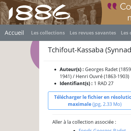
Accueil
Les collections
Les revues savantes
Les 
Tchifout-Kassaba (Synnad
Auteur(s) :
Georges Radet (1859
1941) / Henri Ouvré (1863-1903)
Identifiant(s) :
1 RAD 27
Télécharger le fichier en résoluti
maximale
(jpg, 2.33 Mo)
Aller à la collection associée :
Fonds Georges Radet