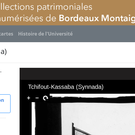
cartes
Histoire de l'Université
a)
-
on