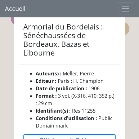
Accueil
Armorial du Bordelais :
Sénéchaussées de
Bordeaux, Bazas et
Libourne
Auteur(s) :
Meller, Pierre
Editeur :
Paris : H. Champion
Date de publication :
1906
Format :
3 vol. (X-316, 410, 352 p.)
; 29 cm
Identifiant(s) :
Res 11255
Conditions d'utilisation :
Public
Domain mark