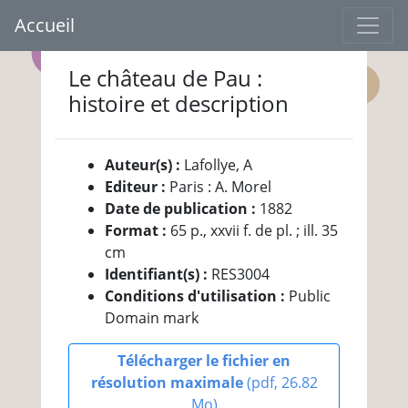
Accueil
Le château de Pau :
histoire et description
Auteur(s) :
Lafollye, A
Editeur :
Paris : A. Morel
Date de publication :
1882
Format :
65 p., xxvii f. de pl. ; ill. 35
cm
Identifiant(s) :
RES3004
Conditions d'utilisation :
Public
Domain mark
Télécharger le fichier en
résolution maximale
(pdf, 26.82
Mo)