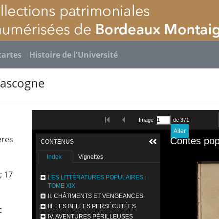
cartes
Histoire de l'Université
Gascogne
ères
; 17
c