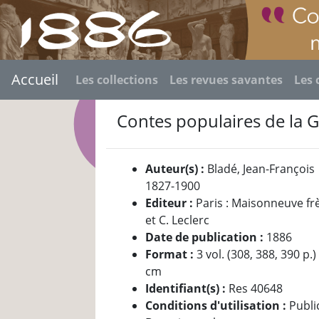
Accueil
Les collections
Les revues savantes
Les 
Contes populaires de la 
Auteur(s) :
Bladé, Jean-François
1827-1900
Editeur :
Paris : Maisonneuve fr
et C. Leclerc
Date de publication :
1886
Format :
3 vol. (308, 388, 390 p.) 
cm
Identifiant(s) :
Res 40648
Conditions d'utilisation :
Publi